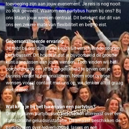
toevoeging zijn aan jouw evenement. Je reis is nog nooit
zo leuk geweest. Waarom een partybus huren bij ons? Bij
ons staan jouw wensen centraal. Dit betekent dat dit van
ons een zekere mate van flexibiliteit en begrip eist.
Gepersonaliseerde ervaring
Je hebt bij ons dus ruime keuze uit verschillende soorten
partybussen. Dit houdt in dat je bijvoorbeeld de grootte
kunt aanpassen aan jouw wensen. Toch vinden wij het
ook belangrijk om je de mogelijkheid te geven om je
busreis verder te personaliseren. Neem voor overige
wensen vooral contact met ons op, we denken altijd graag
met je mee.
Wat krijg je bij het huren van een partybus?
Onze te huren partybussen beschikken allereerst over een
fantastische geluidsinstallatie. Daarnaast beschikken de
partybussen over ledverlichting, lasers en een