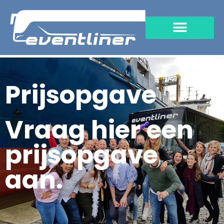
Prijsopgave
Vraag hier een
prijsopgave
aan.