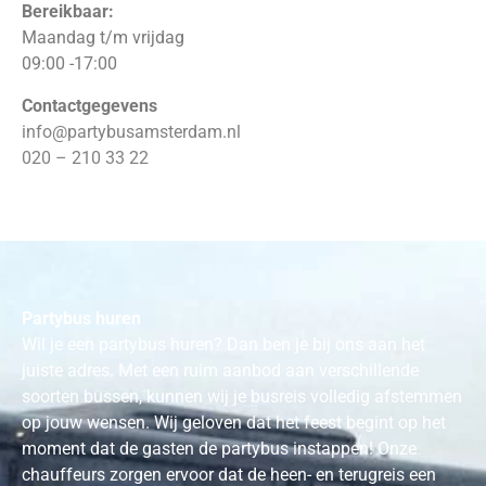
Bereikbaar:
Maandag t/m vrijdag
09:00 -17:00
Contactgegevens
info@partybusamsterdam.nl
020 – 210 33 22
Partybus huren
Wil je een partybus huren? Dan ben je bij ons aan het
juiste adres. Met een ruim aanbod aan verschillende
soorten bussen, kunnen wij je busreis volledig afstemmen
op jouw wensen. Wij geloven dat het feest begint op het
moment dat de gasten de partybus instappen! Onze
chauffeurs zorgen ervoor dat de heen- en terugreis een