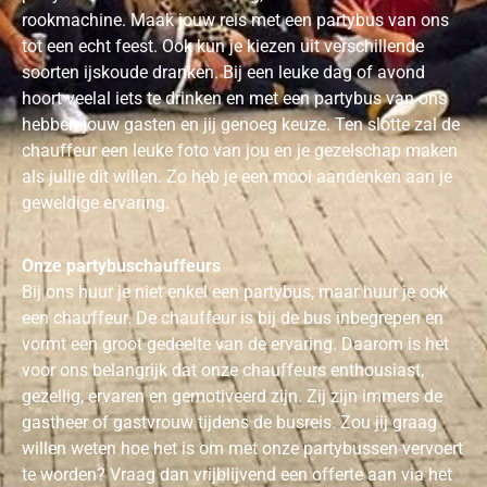
rookmachine. Maak jouw reis met een partybus van ons
tot een echt feest. Ook kun je kiezen uit verschillende
soorten ijskoude dranken. Bij een leuke dag of avond
hoort veelal iets te drinken en met een partybus van ons
hebben jouw gasten en jij genoeg keuze. Ten slotte zal de
chauffeur een leuke foto van jou en je gezelschap maken
als jullie dit willen. Zo heb je een mooi aandenken aan je
geweldige ervaring.
Onze partybuschauffeurs
Bij ons huur je niet enkel een partybus, maar huur je ook
een chauffeur. De chauffeur is bij de bus inbegrepen en
vormt een groot gedeelte van de ervaring. Daarom is het
voor ons belangrijk dat onze chauffeurs enthousiast,
gezellig, ervaren en gemotiveerd zijn. Zij zijn immers de
gastheer of gastvrouw tijdens de busreis. Zou jij graag
willen weten hoe het is om met onze partybussen vervoert
te worden? Vraag dan vrijblijvend een offerte aan via het